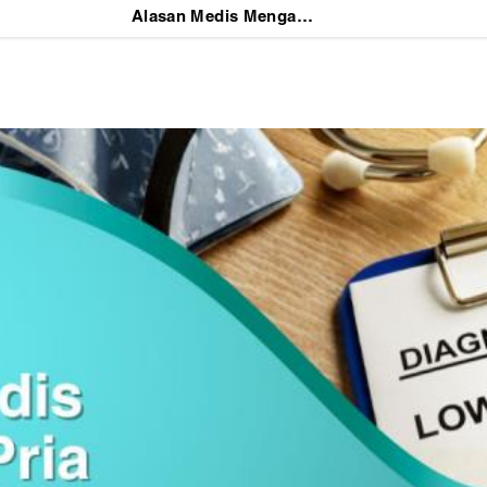
Alasan Medis Mengapa Pria Membutuhkan TRT Saat Testosteron Menurun