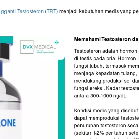
ngganti Testosteron (TRT)
menjadi kebutuhan medis yang pen
Memahami Testosteron dan
Testosteron adalah hormon 
di testis pada pria. Hormon 
fungsi tubuh, termasuk me
menjaga kepadatan tulang, 
mendukung produksi sel da
fungsi ereksi. Kadar testos
antara 300-1000 ng/dL.
Kondisi medis yang disebut 
dapat memproduksi testost
penurunan testosteron secar
(sekitar 1-2% per tahun set