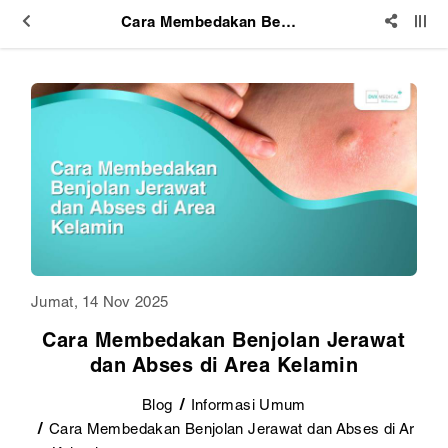
Cara Membedakan Benjolan Jerawat dan Abses di Area Kelamin
Jumat, 14 Nov 2025
Cara Membedakan Benjolan Jerawat
dan Abses di Area Kelamin
Blog
Informasi Umum
Cara Membedakan Benjolan Jerawat dan Abses di Ar