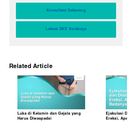
Konsultasi Sekarang
Lokasi DVX Surabaya
Related Article
Luka di Kelamin dan Gejala yang
Ejakulasi Din
Harus Diwaspadai
Ereksi, Apa 