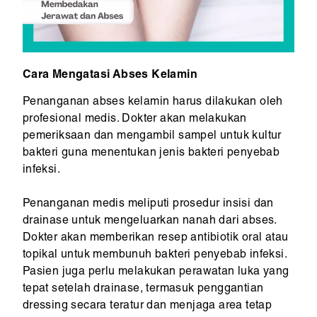
Cara Mengatasi Abses Kelamin
Penanganan abses kelamin harus dilakukan oleh
profesional medis. Dokter akan melakukan
pemeriksaan dan mengambil sampel untuk kultur
bakteri guna menentukan jenis bakteri penyebab
infeksi.
Penanganan medis meliputi prosedur insisi dan
drainase untuk mengeluarkan nanah dari abses.
Dokter akan memberikan resep antibiotik oral atau
topikal untuk membunuh bakteri penyebab infeksi.
Pasien juga perlu melakukan perawatan luka yang
tepat setelah drainase, termasuk penggantian
dressing secara teratur dan menjaga area tetap