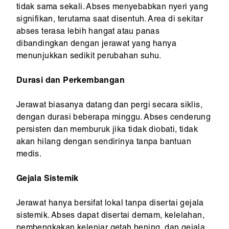
tidak sama sekali. Abses menyebabkan nyeri yang
signifikan, terutama saat disentuh. Area di sekitar
abses terasa lebih hangat atau panas
dibandingkan dengan jerawat yang hanya
menunjukkan sedikit perubahan suhu.
Durasi dan Perkembangan
Jerawat biasanya datang dan pergi secara siklis,
dengan durasi beberapa minggu. Abses cenderung
persisten dan memburuk jika tidak diobati, tidak
akan hilang dengan sendirinya tanpa bantuan
medis.
Gejala Sistemik
Jerawat hanya bersifat lokal tanpa disertai gejala
sistemik. Abses dapat disertai demam, kelelahan,
pembengkakan kelenjar getah bening, dan gejala