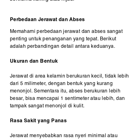
Perbedaan Jerawat dan Abses
Memahami perbedaan jerawat dan abses sangat
penting untuk penanganan yang tepat. Berikut
adalah perbandingan detail antara keduanya.
Ukuran dan Bentuk
Jerawat di area kelamin berukuran kecil, tidak lebih
dari 5 milimeter, dengan bentuk yang kurang
menonjol. Sementara itu, abses berukuran lebih
besar, bisa mencapai 1 sentimeter atau lebih, dan
tampak sangat menonjol di kulit.
Rasa Sakit yang Panas
Jerawat menyebabkan rasa nyeri minimal atau