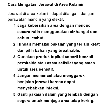
Cara Mengatasi Jerawat di Area Kelamin
Jerawat di area kelamin dapat ditangani dengan
perawatan mandiri yang efektif.
Jaga kebersihan area dengan mencuci
secara rutin menggunakan air hangat dan
sabun lembut.
Hindari memakai pakaian yang terlalu ketat
dan pilih bahan yang breathable.
Gunakan produk topikal seperti benzoil
peroksida atau asam salisilat yang aman
untuk area sensitif.
Jangan memencet atau menggaruk
benjolan jerawat karena dapat
menyebabkan infeksi.
Ganti pakaian dalam yang lembab dengan
segera untuk menjaga area tetap kering.