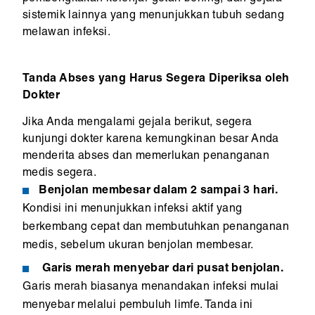
sistemik lainnya yang menunjukkan tubuh sedang
melawan infeksi.
Tanda Abses yang Harus Segera Diperiksa oleh
Dokter
Jika Anda mengalami gejala berikut, segera
kunjungi dokter karena kemungkinan besar Anda
menderita abses dan memerlukan penanganan
medis segera.
Benjolan membesar dalam 2 sampai 3 hari.
Kondisi ini menunjukkan infeksi aktif yang
berkembang cepat dan membutuhkan penanganan
medis, sebelum ukuran benjolan membesar.
Garis merah menyebar dari pusat benjolan.
Garis merah biasanya menandakan infeksi mulai
menyebar melalui pembuluh limfe. Tanda ini