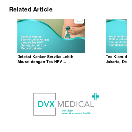
Related Article
Deteksi Kanker Serviks Lebih
Tes Klamidia
Akurat dengan Tes HPV
Jakarta, Dete
Genotyping di DVX Medical Jakarta
Komplikasi S