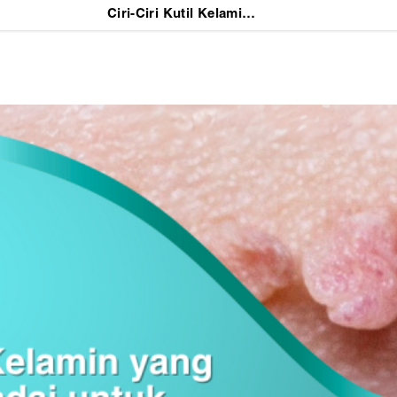
Ciri-Ciri Kutil Kelamin yang Harus Diwaspadai untuk Penanganan Dini