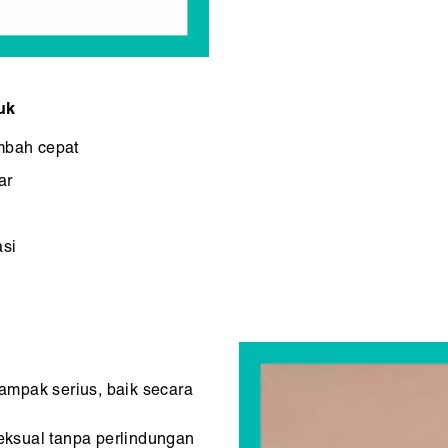
uk
mbah cepat
ar
asi
dampak serius, baik secara
eksual tanpa perlindungan