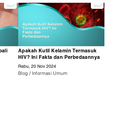
ali
Apakah Kutil Kelamin Termasuk
Bagaimana 
HIV? Ini Fakta dan Perbedaannya
Kutil Kelami
Mencegahny
Rabu, 20 Nov 2024
Rabu, 30 Okt 20
a
Blog / Informasi Umum
Info / Infroma