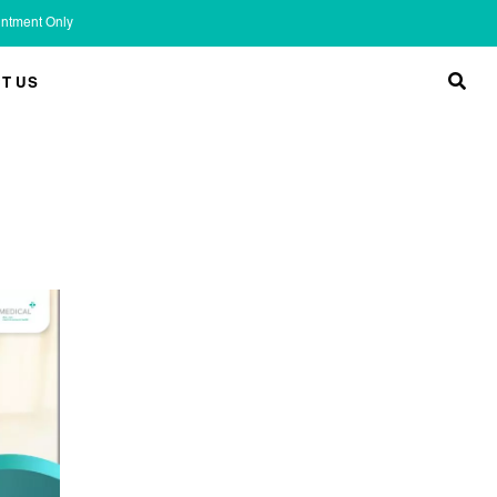
ointment Only
T US