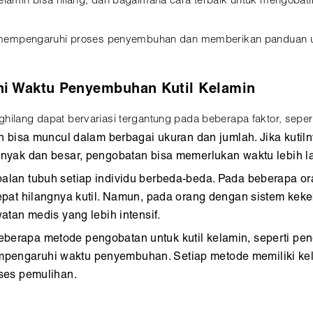
kelamin bisa hilang, dan bagaimana cara terbaik untuk mengobati
ang mempengaruhi proses penyembuhan dan memberikan panduan un
hi Waktu Penyembuhan Kutil Kelamin
hilang dapat bervariasi tergantung pada beberapa faktor, sepert
in bisa muncul dalam berbagai ukuran dan jumlah. Jika kutil
l banyak dan besar, pengobatan bisa memerlukan waktu lebih l
alan tubuh setiap individu berbeda-beda. Pada beberapa or
at hilangnya kutil. Namun, pada orang dengan sistem keke
tan medis yang lebih intensif.
berapa metode pengobatan untuk kutil kelamin, seperti pen
mempengaruhi waktu penyembuhan. Setiap metode memiliki ke
ses pemulihan.