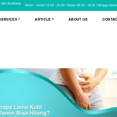
a dan Surabaya
Senin - Jumat: 12.00 - 20.00 | Sabtu: 09.00 - 16.00 | Minggu App
SERVICES
ARTICLE
ABOUT US
CONTAC
KESEHATAN KULIT
BLOG
Psoriasis
FAQ
Eczema
Informasi Umum
Masalah Kulit Lain
Tips dan Trik
Pemeriksaan
Cerita Pasien
PENYAKIT KULIT
Infeksi
Keluhan Kulit
Non Infeksi