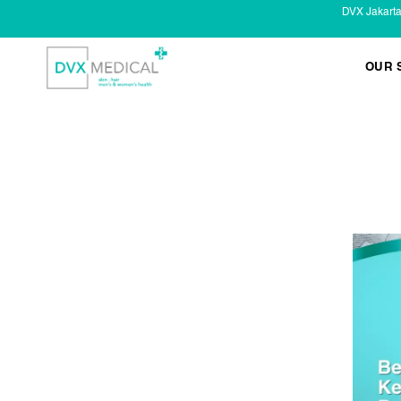
DVX Jakart
OUR 
KESEHATAN KELAMIN
Infeksi Menular (IMS)
Masalah Kelamin Pria
Masalah Kelamin Wanita
LAYANAN LAIN
Infus/ Injeksi
Laser
Kecantikan