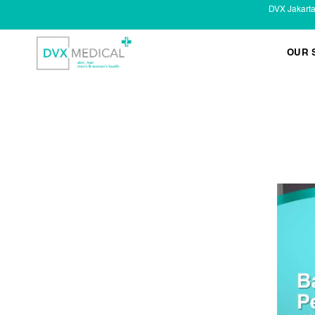
DVX Jakart
OUR 
KESEHATAN KELAMIN
Infeksi Menular (IMS)
Masalah Kelamin Pria
Masalah Kelamin Wanita
LAYANAN LAIN
Infus/ Injeksi
Laser
Kecantikan