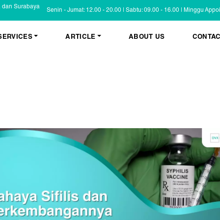
a dan Surabaya
Senin - Jumat: 12.00 - 20.00 | Sabtu: 09.00 - 16.00 | Minggu App
SERVICES
ARTICLE
ABOUT US
CONTAC
KESEHATAN KULIT
BLOG
Psoriasis
FAQ
Eczema
Informasi Umum
Masalah Kulit Lain
Tips dan Trik
Pemeriksaan
Cerita Pasien
PENYAKIT KULIT
Infeksi
Keluhan Kulit
Non Infeksi