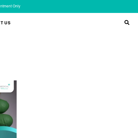
ointment Only
T US