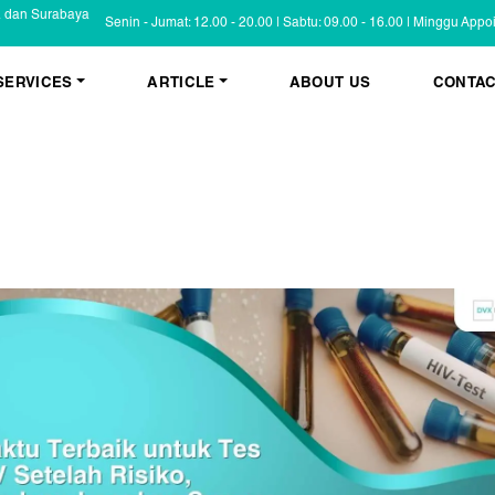
a dan Surabaya
Senin - Jumat: 12.00 - 20.00 | Sabtu: 09.00 - 16.00 | Minggu App
SERVICES
ARTICLE
ABOUT US
CONTAC
KESEHATAN KULIT
BLOG
Psoriasis
FAQ
Eczema
Informasi Umum
Masalah Kulit Lain
Tips dan Trik
Pemeriksaan
Cerita Pasien
PENYAKIT KULIT
Infeksi
Keluhan Kulit
Non Infeksi