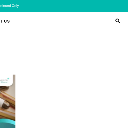
ointment Only
T US