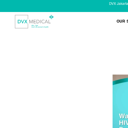
DVX Jakart
OUR 
KESEHATAN KELAMIN
Infeksi Menular (IMS)
Masalah Kelamin Pria
Masalah Kelamin Wanita
LAYANAN LAIN
Infus/ Injeksi
Laser
Kecantikan