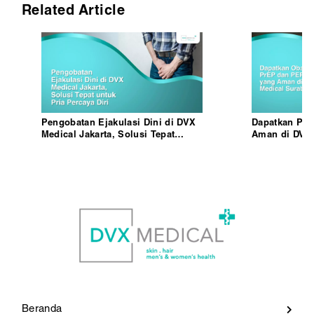
Related Article
Pengobatan Ejakulasi Dini di DVX
Dapatkan PrE
Medical Jakarta, Solusi Tepat
Aman di DVX 
untuk Pria Percaya Diri
Beranda