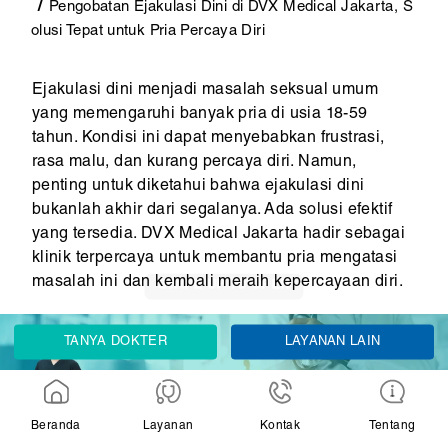
Pengobatan Ejakulasi Dini di DVX Medical Jakarta, S
olusi Tepat untuk Pria Percaya Diri
Ejakulasi dini menjadi masalah seksual umum
yang memengaruhi banyak pria di usia 18-59
tahun. Kondisi ini dapat menyebabkan frustrasi,
rasa malu, dan kurang percaya diri. Namun,
penting untuk diketahui bahwa ejakulasi dini
bukanlah akhir dari segalanya. Ada solusi efektif
yang tersedia. DVX Medical Jakarta hadir sebagai
klinik terpercaya untuk membantu pria mengatasi
masalah ini dan kembali meraih kepercayaan diri.
TANYA DOKTER
LAYANAN LAIN
Memahami Ejakulasi Dini
Ejakulasi dini adalah kondisi ketika seorang pria
mengalami ejakulasi lebih cepat dari yang
Beranda
Layanan
Kontak
Tentang
diinginkan, biasanya sebelum atau segera setelah