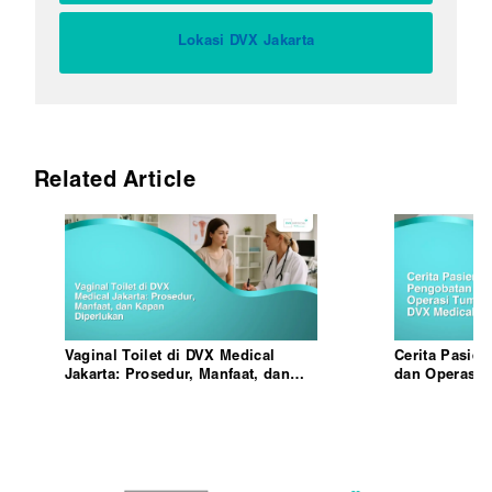
Lokasi DVX Jakarta
Related Article
Vaginal Toilet di DVX Medical
Cerita Pasie
Jakarta: Prosedur, Manfaat, dan
dan Operasi 
Kapan Diperlukan
Medical