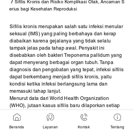
Sifilis Kronis dan Risiko Komplikasi Otak, Ancaman S
erius bagi Kesehatan Reproduksi
Sifilis kronis merupakan salah satu infeksi menular
seksual (IMS) yang paling berbahaya dan kerap
diabaikan karena gejalanya yang tidak selalu
tampak jelas pada tahap awal. Penyakit ini
disebabkan oleh bakteri Treponema pallidum yang
dapat menyerang berbagai organ tubuh. Tanpa
diagnosis dan pengobatan yang tepat, infeksi sifilis
dapat berkembang menjadi sifilis kronis, yaitu
kondisi ketika infeksi berlangsung lama dan
memasuki tahap lanjut.
Menurut data dari World Health Organization
(WHO), jutaan kasus sifilis baru dilaporkan setiap
tahun di seluruh dunia. Banyak penderita tidak
menyadari infeksi pada tahap awal karena
gejalanya sangat ringan atau bahkan tidak terlihat.
Beranda
Layanan
Kontak
Tentang