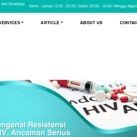
a dan Surabaya
Senin - Jumat: 12.00 - 20.00 | Sabtu: 09.00 - 16.00 | Minggu App
SERVICES
ARTICLE
ABOUT US
CONTAC
KESEHATAN KULIT
BLOG
Psoriasis
FAQ
Eczema
Informasi Umum
Masalah Kulit Lain
Tips dan Trik
Pemeriksaan
Cerita Pasien
PENYAKIT KULIT
Infeksi
Keluhan Kulit
Non Infeksi