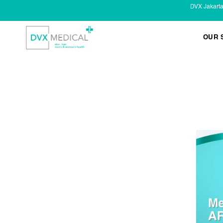
DVX Jakart
OUR 
KESEHATAN KELAMIN
Infeksi Menular (IMS)
Masalah Kelamin Pria
Masalah Kelamin Wanita
LAYANAN LAIN
Infus/ Injeksi
Laser
Kecantikan