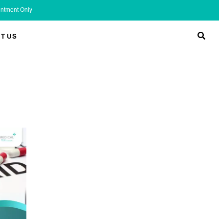
ointment Only
T US