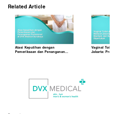
Related Article
Atasi Keputihan dengan
Vaginal Toile
Pemeriksaan dan Penanganan
Jakarta: Pros
Profesional di DVX Medical
Kapan Diperl
Surabaya