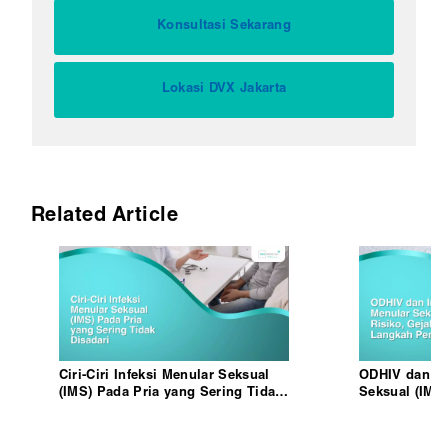
Konsultasi Sekarang
Lokasi DVX Jakarta
Related Article
Ciri-Ciri Infeksi Menular Seksual
ODHIV dan In
(IMS) Pada Pria yang Sering Tidak
Seksual (IMS)
Disadari
Langkah Pen