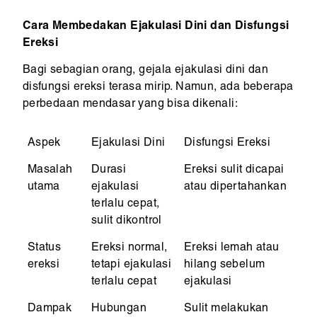
Cara Membedakan Ejakulasi Dini dan Disfungsi
Ereksi
Bagi sebagian orang, gejala ejakulasi dini dan
disfungsi ereksi terasa mirip. Namun, ada beberapa
perbedaan mendasar yang bisa dikenali:
Aspek
Ejakulasi Dini
Disfungsi Ereksi
Masalah
Durasi
Ereksi sulit dicapai
utama
ejakulasi
atau dipertahankan
terlalu cepat,
sulit dikontrol
Status
Ereksi normal,
Ereksi lemah atau
ereksi
tetapi ejakulasi
hilang sebelum
terlalu cepat
ejakulasi
Dampak
Hubungan
Sulit melakukan