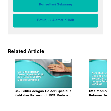
Konsultasi Sekarang
Petunjuk Alamat Klinik
Related Article
Cek Sifilis dengan Dokter Spesialis
DVX Medical: 
Kulit dan Kelamin di DVX Medical
Kelamin Terb
Surabaya
Pelayanan L