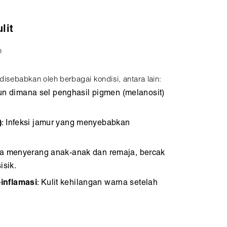
lit
h
disebabkan oleh berbagai kondisi, antara lain:
un dimana sel penghasil pigmen (melanosit)
)
: Infeksi jamur yang menyebabkan
ya menyerang anak-anak dan remaja, bercak
isik.
inflamasi
: Kulit kehilangan warna setelah