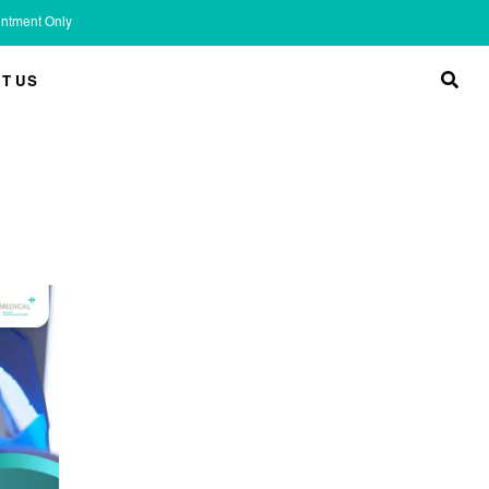
ointment Only
T US