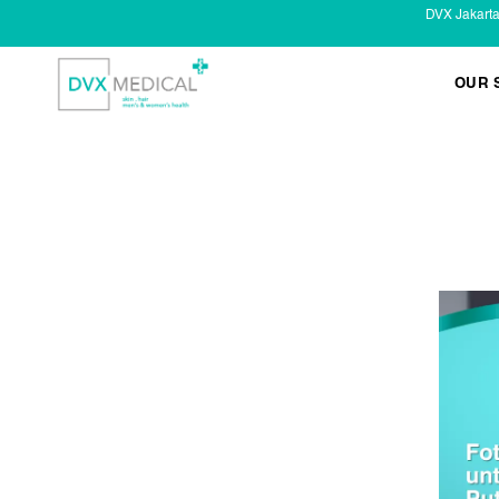
DVX Jakart
OUR 
KESEHATAN KELAMIN
Infeksi Menular (IMS)
Masalah Kelamin Pria
Masalah Kelamin Wanita
LAYANAN LAIN
Infus/ Injeksi
Laser
Kecantikan