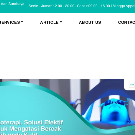
a dan Surabaya
Senin - Jumat: 12.00 - 20.00 | Sabtu: 09.00 - 16.00 | Minggu App
SERVICES
ARTICLE
ABOUT US
CONTAC
KESEHATAN KULIT
BLOG
Psoriasis
FAQ
Eczema
Informasi Umum
Masalah Kulit Lain
Tips dan Trik
Pemeriksaan
Cerita Pasien
PENYAKIT KULIT
Infeksi
Keluhan Kulit
Non Infeksi