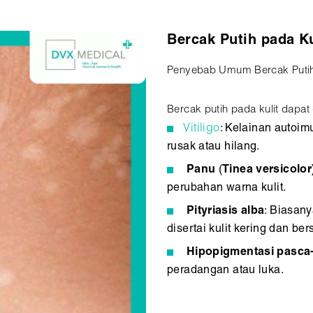
Bercak Putih pada Ku
Penyebab Umum Bercak Puti
Bercak putih pada kulit dapat 
Vitiligo
: Kelainan autoim
rusak atau hilang.
Panu
(
Tinea versicolor
perubahan warna kulit.
Pityriasis
alba
: Biasan
disertai kulit kering dan bers
Hipopigmentasi
pasca-
peradangan atau luka.