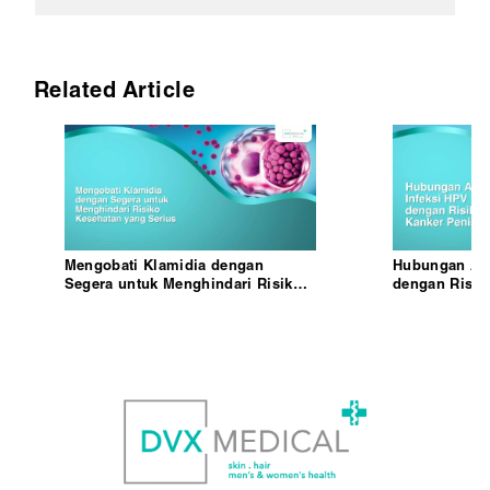
Related Article
Mengobati Klamidia dengan
Hubungan Ant
Segera untuk Menghindari Risiko
dengan Risik
Kesehatan yang Serius