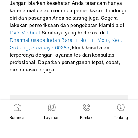
Jangan biarkan kesehatan Anda terancam hanya
karena malu atau menunda pemeriksaan. Lindungi
diri dan pasangan Anda sekarang juga. Segera
lakukan pemeriksaan dan pengobatan klamidia di
DVX Medical
Surabaya yang berlokasi di
Jl.
Dharmahusada Indah Barat 1 No 181 Mojo, Kec.
Gubeng, Surabaya 60285
, klinik kesehatan
terpercaya dengan layanan tes dan konsultasi
profesional. Dapatkan penanganan tepat, cepat,
dan rahasia terjaga!
Hindari Resiko Kesehatan Reproduksi
dengan Pemeriksaan Klamidia secara
Beranda
Layanan
Kontak
Tentang
Rutin di DVX Medical Sekarang juga!
Kunjungi DVX Medical Surabaya dan
lakukan pemeriksaan yang tepat dan aman.