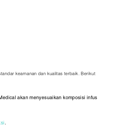
andar keamanan dan kualitas terbaik. Berikut
Medical akan menyesuaikan komposisi infus
ksi
.