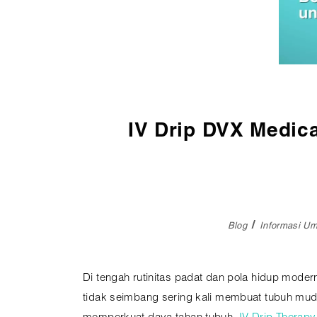
Pembedahan
Vaksinasi
SEMUA LAYANAN
IV Drip DVX Medic
Blog
Informasi U
Di tengah rutinitas padat dan pola hidup moder
tidak seimbang sering kali membuat tubuh muda