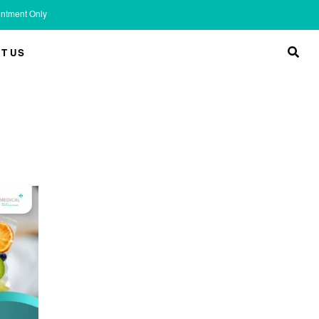
ointment Only
T US