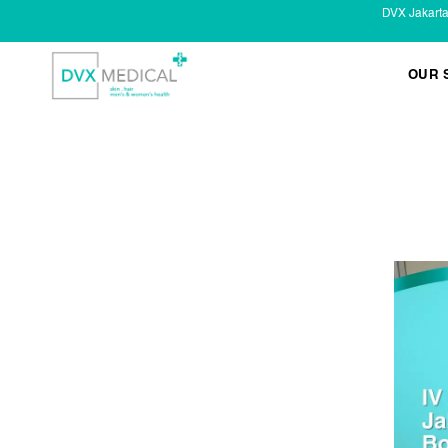
DVX Jakart
OUR 
KESEHATAN KELAMIN
Infeksi Menular (IMS)
Masalah Kelamin Pria
Masalah Kelamin Wanita
LAYANAN LAIN
Infus/ Injeksi
Laser
Kecantikan