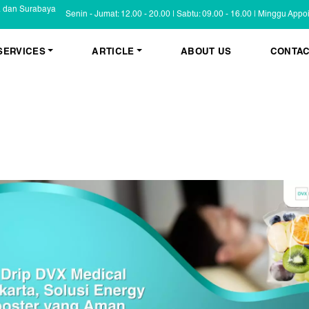
a dan Surabaya
Senin - Jumat: 12.00 - 20.00 | Sabtu: 09.00 - 16.00 | Minggu App
SERVICES
ARTICLE
ABOUT US
CONTAC
KESEHATAN KULIT
BLOG
Psoriasis
FAQ
Eczema
Informasi Umum
Masalah Kulit Lain
Tips dan Trik
Pemeriksaan
Cerita Pasien
PENYAKIT KULIT
Infeksi
Keluhan Kulit
Non Infeksi