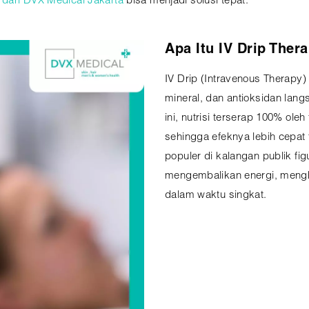
 dari DVX Medical Jakarta
bisa menjadi solusi tepat.
Apa Itu IV Drip Ther
IV Drip (Intravenous Therapy)
mineral, dan antioksidan lan
ini, nutrisi terserap 100% ole
sehingga efeknya lebih cepat 
populer di kalangan publik f
mengembalikan energi, menghi
dalam waktu singkat.