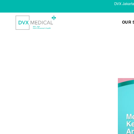
DVX Jakart
OUR 
KESEHATAN KELAMIN
Infeksi Menular (IMS)
Masalah Kelamin Pria
Masalah Kelamin Wanita
LAYANAN LAIN
Infus/ Injeksi
Laser
Kecantikan