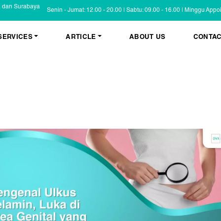
a dan Surabaya
Senin - Jumat: 12.00 - 20.00 | Sabtu: 09.00 - 16.00 | Minggu App
SERVICES
ARTICLE
ABOUT US
CONTAC
KESEHATAN KULIT
BLOG
Psoriasis
FAQ
Eczema
Informasi Umum
Masalah Kulit Lain
Tips dan Trik
Pemeriksaan
Cerita Pasien
PENYAKIT KULIT
Infeksi
Keluhan Kulit
Non Infeksi