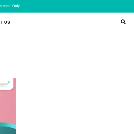
ointment Only
T US