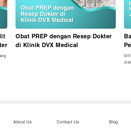
it
Obat PREP dengan Resep Dokter
Ba
ter
di Klinik DVX Medical
Pe
Di
yang
Sifi
diab
About Us
Contact Us
Blog