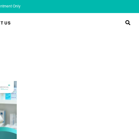
ointment Only
T US