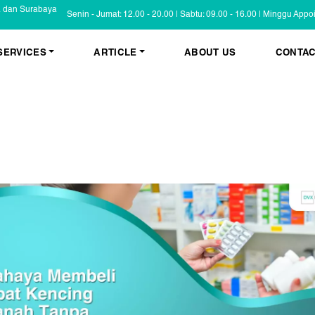
a dan Surabaya
Senin - Jumat: 12.00 - 20.00 | Sabtu: 09.00 - 16.00 | Minggu App
SERVICES
ARTICLE
ABOUT US
CONTAC
KESEHATAN KULIT
BLOG
Psoriasis
FAQ
Eczema
Informasi Umum
Masalah Kulit Lain
Tips dan Trik
Pemeriksaan
Cerita Pasien
PENYAKIT KULIT
Infeksi
Keluhan Kulit
Non Infeksi