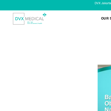
DVX Jakart
OUR 
KESEHATAN KELAMIN
Infeksi Menular (IMS)
Masalah Kelamin Pria
Masalah Kelamin Wanita
LAYANAN LAIN
Infus/ Injeksi
Laser
Kecantikan