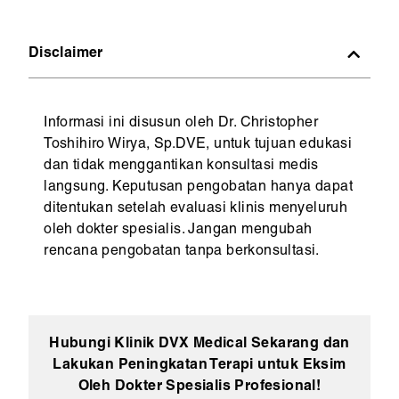
konsekuensi dari penyakit yang tidak terkontrol dan
di area lesi, gatal sangat parah sehingga
mendiskusikan pilihan secara terbuka.
Tidak ada usia spesifik. Eskalasi dipertimbangkan
mengganggu tidur secara konsisten, atau kondisi
Disclaimer
berdasarkan derajat penyakit, dampak pada
memburuk meski terapi sudah digunakan dengan
kualitas hidup, dan respons terhadap terapi yang
benar.
sudah berjalan, bukan berdasarkan usia. Anak-
Informasi ini disusun oleh Dr. Christopher
anak dan dewasa dengan penyakit berat sama-
Toshihiro Wirya, Sp.DVE, untuk tujuan edukasi
sama dapat menjadi kandidat eskalasi.
dan tidak menggantikan konsultasi medis
langsung. Keputusan pengobatan hanya dapat
ditentukan setelah evaluasi klinis menyeluruh
oleh dokter spesialis. Jangan mengubah
rencana pengobatan tanpa berkonsultasi.
Hubungi Klinik DVX Medical Sekarang dan
Lakukan Peningkatan Terapi untuk Eksim
Oleh Dokter Spesialis Profesional!