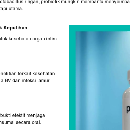
ctobacillus ringan, probiotik mungkin membantu menyeimban
erapi utama.
uk Keputihan
untuk kesehatan organ intim
nelitian terkait kesehatan
a BV dan infeksi jamur
ukti efektif menjaga
sumsi secara oral.