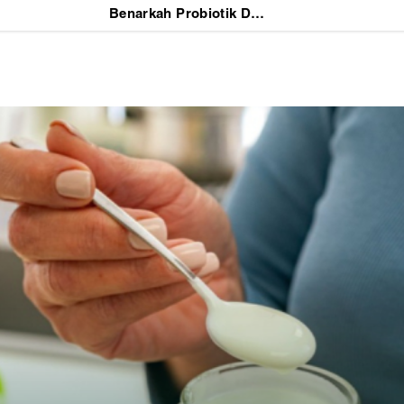
Benarkah Probiotik Dapat Mencegah Keputihan? Ketahui Fakta Medis di Balik Klaimnya