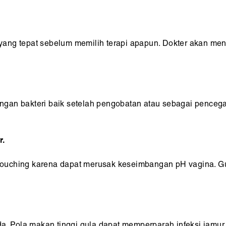
ang tepat sebelum memilih terapi apapun. Dokter akan me
ngan bakteri baik setelah pengobatan atau sebagai penceg
r.
ouching karena dapat merusak keseimbangan pH vagina. G
ida. Pola makan tinggi gula dapat memperparah infeksi jam