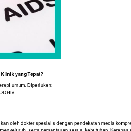
Klinik yang Tepat?
erapi umum. Diperlukan:
 ODHIV
kan oleh dokter spesialis dengan pendekatan medis kompreh
 menyeluruh, serta pemantauan sesuai kebutuhan. Kerahas