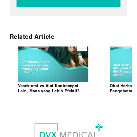
Related Article
Vasektomi vs Alat Kontrasepsi
Obat Herbal 
Lain, Mana yang Lebih Efektif?
Pengobatan H
Efektif?