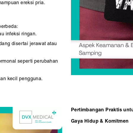
ampuan ereksi pria.
berbeda:
u infeksi ringan.
ang disertai jerawat atau
ormonal seperti perubahan
gian kecil pengguna.
Pertimbangan Praktis un
Gaya Hidup & Komitmen