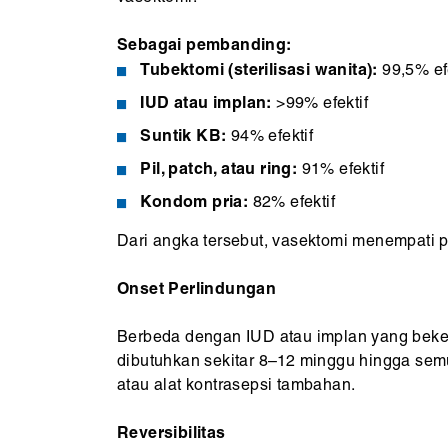
Sebagai pembanding:
Tubektomi (sterilisasi wanita):
99,5% efe
IUD atau implan:
>99% efektif
Suntik KB:
94% efektif
Pil, patch, atau ring:
91% efektif
Kondom pria:
82% efektif
Dari angka tersebut, vasektomi menempati po
Onset Perlindungan
Berbeda dengan IUD atau implan yang beker
dibutuhkan sekitar 8–12 minggu hingga sem
atau alat kontrasepsi tambahan.
Reversibilitas