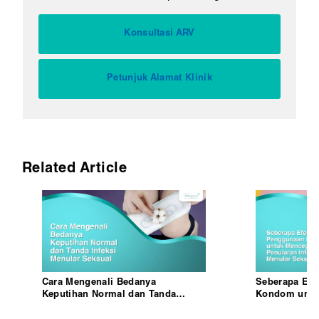
Konsultasi ARV
Petunjuk Alamat Klinik
Related Article
Cara Mengenali Bedanya
Seberapa Efe
Keputihan Normal dan Tanda
Kondom untu
Infeksi Menular Seksual
Penularan Inf