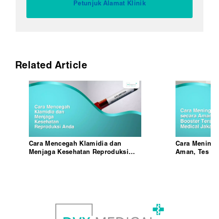
Petunjuk Alamat Klinik
Related Article
Cara Mencegah Klamidia dan
Cara Meningk
Menjaga Kesehatan Reproduksi
Aman, Tes da
Anda
DVX Medical 