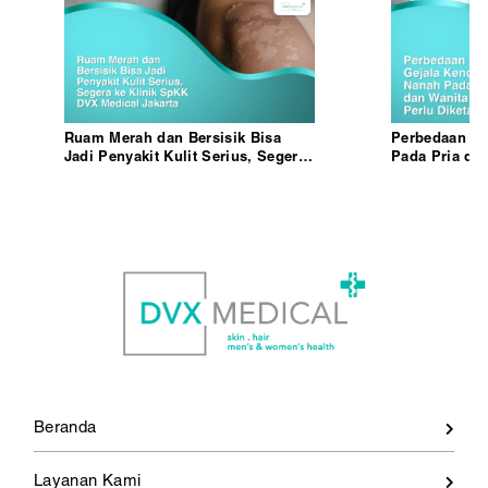
Ruam Merah dan Bersisik Bisa
Perbedaan Ge
Jadi Penyakit Kulit Serius, Segera
Pada Pria da
ke Klinik SpKK DVX Medical
Diketahui, Se
Jakarta
Medical Jakar
Beranda
Layanan Kami