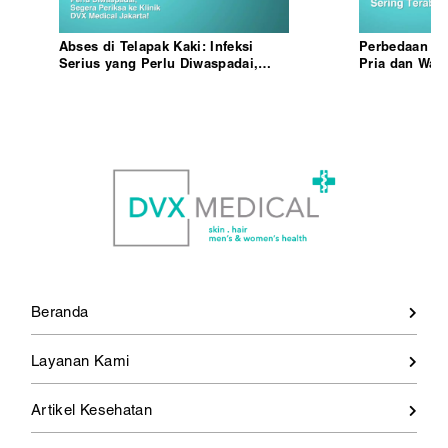
Abses di Telapak Kaki: Infeksi
Perbedaan Ge
Serius yang Perlu Diwaspadai,
Pria dan Wan
Segera Periksa ke Klinik DVX
Terabaikan
Medical Jakarta!
Beranda
Layanan Kami
Artikel Kesehatan