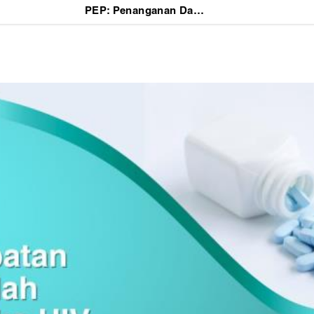
PEP: Penanganan Darurat Setelah Terkena Risiko HIV dan Cara Mendapatkannya