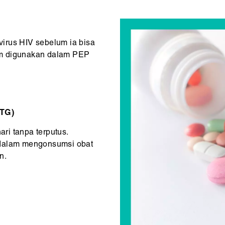
irus HIV sebelum ia bisa
um digunakan dalam PEP
DTG)
ri tanpa terputus.
 dalam mengonsumsi obat
n.