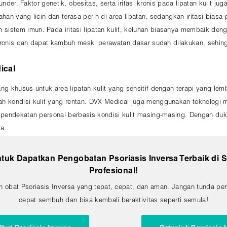
kunder. Faktor genetik, obesitas, serta iritasi kronis pada lipatan kulit
rahan yang licin dan terasa perih di area lipatan, sedangkan iritasi bia
istem imun. Pada iritasi lipatan kulit, keluhan biasanya membaik den
at kronis dan dapat kambuh meski perawatan dasar sudah dilakukan, seh
ical
ng khusus untuk area lipatan kulit yang sensitif dengan terapi yang le
h kondisi kulit yang rentan. DVX Medical juga menggunakan teknologi 
 pendekatan personal berbasis kondisi kulit masing-masing. Dengan duk
a.
uk Dapatkan Pengobatan Psoriasis Inversa Terbaik di 
Profesional!
 obat Psoriasis Inversa yang tepat, cepat, dan aman. Jangan tunda pe
cepat sembuh dan bisa kembali beraktivitas seperti semula!