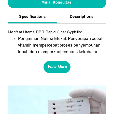
Mulai Konsultasi
Specifications
Descriptions
Manfaat Utama RPR Rapid Clear Syphilis:
Pengiriman Nutrisi Efektif: Penyerapan cepat
vitamin mempercepat proses penyembuhan
tubuh dan memperkuat respons kekebalan.
Dukungan Komprehensif: Melengkapi metode
pengobatan tradisional untuk mengoptimalkan
kemampuan tubuh dalam melawan Sifilis
dengan efektif.
Pengawasan Profesional: Diberikan di bawah
pengawasan ahli kesehatan, memastikan
keselamatan dan kenyamanan selama proses
infus.