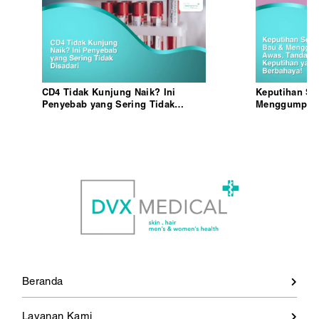
CD4 Tidak Kunjung Naik? Ini
Keputihan Se
Penyebab yang Sering Tidak
Menggumpal?
Disadari
Keputihan ya
Beranda
Layanan Kami