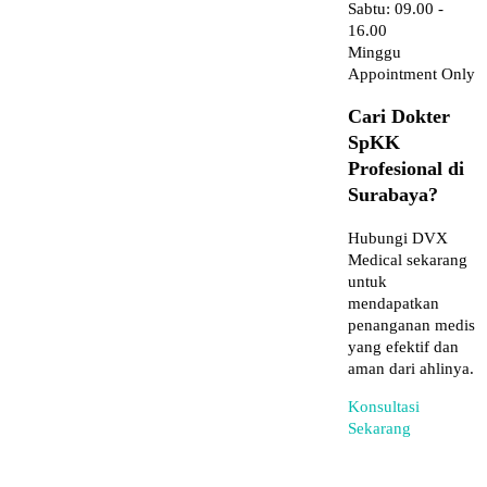
Deteksi dini memungkinkan pengobatan lebih cepat
sehingga risiko komplikasi dapat diminimalkan.
4. Melindungi Kehamilan di Masa Depan
Beberapa penyakit menular seksual dapat ditularkan dari
ibu ke bayi selama masa kehamilan atau persalinan.
Skrining sebelum menikah membantu memastikan
kondisi kesehatan yang optimal sebelum merencanakan
kehamilan.
Baca juga:
Apa Saja Jenis Penyakit Infeksi Menular
Seksual (IMS)?
Daftar Penyakit Menular Seksual yang Perlu
Skrining Sebelum Menikah
Berikut beberapa penyakit menular seksual yang