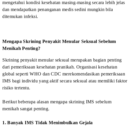
tanpa pengobatan.
Jika tidak ditangani, sifilis dapat menyebabkan
komplikasi serius seperti:
Kerusakan organ
Gangguan saraf
Penyakit jantung
Pemeriksaan Sifilis
Tes yang umum dilakukan untuk mendeteksi sifilis antara
lain:
VDRL (Venereal Disease Research Laboratory)
RPR (Rapid Plasma Reagin)
TPHA (Treponema Pallidum Hemagglutination
Assay)
Sifilis dapat diobati secara efektif dengan antibiotik jika
terdeteksi sejak dini.