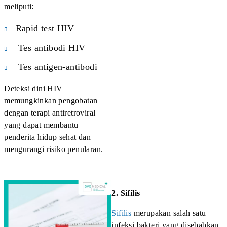
uretra yang menimbulkan gejala seperti nyeri saat buang
air kecil.
Pemeriksaan Klamidia
Tes yang biasanya digunakan adalah:
NAAT (Nucleic Acid Amplification Test)
Tes ini memiliki tingkat akurasi tinggi untuk mendeteksi
infeksi klamidia.
Baca juga:
Chlamydia, Penyakit Menular Seksual
yang Sering Terabaikan
Kapan Sebaiknya Melakukan Skrining IMS Sebelum
Menikah?
Idealnya, tes penyakit menular seksual dilakukan
beberapa bulan sebelum pernikahan. Hal ini memberikan