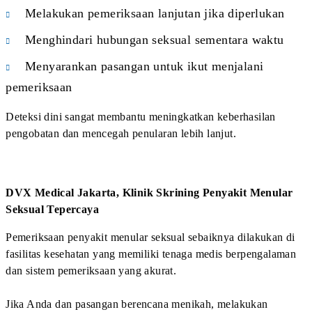
Anda, segera konsultasi sekarang agar penyakit
terdeteksi lebih dini dan cepat ditangani!
Konsultasi Sekarang
Lokasi DVX Jakarta
Related Article
Chlamydia, Penyakit Menular
Apa Saja Jenis
Seksual yang Sering Terabaikan
Menular Seks