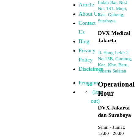
tidak mengetahui bahwa dirinya terinfeksi.
2. Mencegah Penularan ke Pasangan
IMS dapat menular melalui hubungan seksual tanpa
perlindungan. Dengan mengetahui status kesehatan
sebelum menikah, pasangan dapat mengambil langkah
yang tepat untuk mencegah penularan.
3. Mencegah Komplikasi Kesehatan
Beberapa IMS dapat menyebabkan komplikasi serius
seperti:
Infertilitas
Kerusakan organ
Infeksi kronis
Gangguan sistem imun