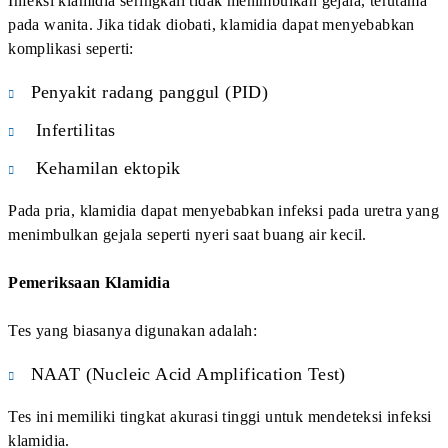
3. Apakah IMS bisa terjadi tanpa gejala?
Ya. Banyak infeksi menular seksual tidak
menimbulkan gejala pada tahap awal sehingga
seseorang dapat terinfeksi tanpa menyadarinya.
4. Kapan waktu terbaik melakukan skrining
IMS sebelum menikah?
Sebaiknya pemeriksaan dilakukan beberapa bulan
sebelum pernikahan agar ada waktu untuk
pengobatan jika ditemukan infeksi.
5. Apakah pemeriksaan IMS bersifat rahasia?
Ya. Pemeriksaan di klinik profesional dilakukan
secara rahasia dan mengikuti standar etika medis.