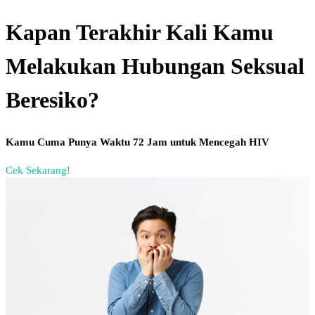
1. HIV (Human Immunodeficiency Virus)
HIV adalah virus yang menyerang sistem kekebalan
tubuh dan dapat berkembang menjadi AIDS (Acquired
Immunodeficiency Syndrome).
Penularan HIV dapat terjadi melalui:
Hubungan seksual tanpa kondom
Kontak dengan darah yang terinfeksi
Penggunaan jarum suntik bersama
Pada tahap awal, banyak orang dengan HIV tidak
mengalami gejala sehingga tes laboratorium menjadi cara
utama untuk mendeteksinya.
Pemeriksaan HIV