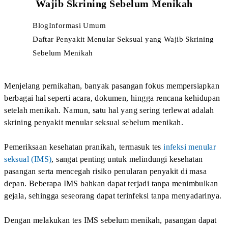
2. Sifilis
Sifilis
merupakan salah satu infeksi bakteri yang
disebabkan oleh Treponema pallidum. Penyakit ini dapat
berkembang melalui beberapa tahap dengan gejala yang
berbeda.
Gejala awal sifilis biasanya berupa luka kecil yang tidak
nyeri (chancre) pada area genital, anus, atau mulut. Luka
ini sering tidak disadari karena dapat sembuh sendiri