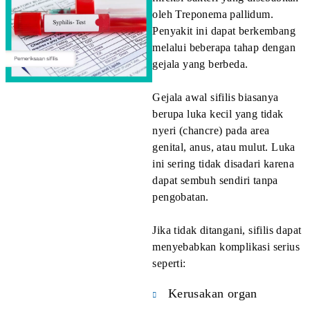
waktu yang cukup untuk penanganan medis jika
ditemukan infeksi.
Skrining IMS sebaiknya dilakukan jika:
Pernah memiliki hubungan seksual sebelumnya
Memiliki lebih dari satu pasangan seksual di masa
lalu
Pernah didiagnosis IMS
Ingin merencanakan kehamilan setelah menikah
Namun, pemeriksaan tetap dianjurkan bahkan jika
seseorang tidak memiliki gejala.
Apa yang Harus Dilakukan Jika Hasil Tes Positif?
Mendapatkan hasil positif pada pemeriksaan IMS tidak
selalu berarti kondisi yang tidak dapat diatasi. Banyak
penyakit menular seksual dapat diobati atau dikontrol