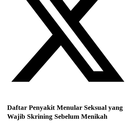
DVX Medical Surabaya
Sebelum Menikah
Jl. Dharmahusada Indah Bar. No.I No. 181, Mojo,
Menjelang pernikahan, banyak pasangan fokus
Kec. Gubeng, Surabaya
mempersiapkan berbagai hal seperti acara, dokumen,
DVX Medical Jakarta
hingga rencana kehidupan setelah menikah. Namun, satu
hal yang sering terlewat adalah skrining penyakit
Jl. Hang Lekir 2 No.15B, Gunung, Kec. Kby. Baru,
menular seksual sebelum menikah.
Jakarta Selatan
Pemeriksaan kesehatan pranikah, termasuk tes
infeksi
Operational Hour
menular seksual (IMS)
, sangat penting untuk melindungi
kesehatan pasangan serta mencegah risiko penularan
DVX Jakarta dan Surabaya
penyakit di masa depan. Beberapa IMS bahkan dapat
terjadi tanpa menimbulkan gejala, sehingga seseorang
dapat terinfeksi tanpa menyadarinya.
Senin - Jumat: 12.00 - 20.00
Sabtu: 09.00 - 16.00
Dengan melakukan tes IMS sebelum menikah, pasangan
Minggu Appointment Only
dapat mengetahui kondisi kesehatan masing-masing
secara lebih jelas dan mendapatkan penanganan medis