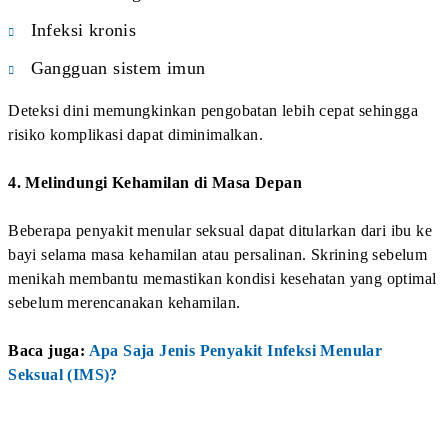
3. Hepatitis B
Hepatitis B adalah infeksi virus yang menyerang hati.
Virus ini dapat menular melalui darah, cairan tubuh, serta
hubungan seksual tanpa perlindungan.
Pada beberapa orang, hepatitis B dapat berkembang
menjadi infeksi kronis yang meningkatkan risiko:
Sirosis hati
Gagal hati
Kanker hati
Banyak penderita hepatitis B tidak menyadari bahwa
mereka terinfeksi karena gejala sering tidak muncul pada
tahap awal.
Pemeriksaan Hepatitis B