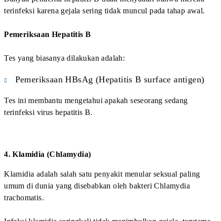
kehidupan pernikahan.
FAQ
1. Apakah tes penyakit menular seksual wajib
sebelum menikah?
Tes IMS tidak selalu diwajibkan secara hukum,
tetapi sangat dianjurkan untuk memastikan
kesehatan kedua pasangan sebelum menikah.
2. Apa saja penyakit yang biasanya diperiksa
dalam skrining IMS pranikah?
Penyakit yang sering diperiksa diantaranya adalah
HIV, sifilis, hepatitis B, dan klamidia.