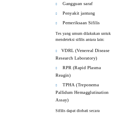
dengan terapi yang tepat.
Jika hasil tes menunjukkan adanya infeksi, beberapa
langkah yang biasanya dianjurkan dokter meliputi:
Menjalani pengobatan sesuai diagnosis
Melakukan pemeriksaan lanjutan jika diperlukan
Menghindari hubungan seksual sementara waktu
Menyarankan pasangan untuk ikut menjalani
pemeriksaan
Deteksi dini sangat membantu meningkatkan
keberhasilan pengobatan dan mencegah penularan lebih
lanjut.
DVX Medical Jakarta, Klinik Skrining Penyakit
Menular Seksual Tepercaya