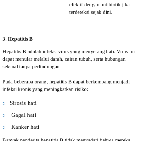
Pemeriksaan penyakit menular seksual sebaiknya
dilakukan di fasilitas kesehatan yang memiliki tenaga
medis berpengalaman dan sistem pemeriksaan yang
akurat.
Jika Anda dan pasangan berencana menikah, melakukan
skrining penyakit menular seksual sebelum menikah
merupakan langkah penting untuk menjaga kesehatan
bersama.
DVX Medical Jakarta menyediakan
layanan pemeriksaan
IMS
yang lengkap dengan penanganan oleh dokter
spesialis kulit dan kelamin berpengalaman. Pemeriksaan
di klinik kami dilakukan secara profesional, aman, dan
menjaga kerahasiaan pasien.
Dengan skrining yang tepat, pasangan dapat mengetahui
kondisi kesehatan secara lebih jelas dan mendapatkan
penanganan medis bila diperlukan sebelum memulai