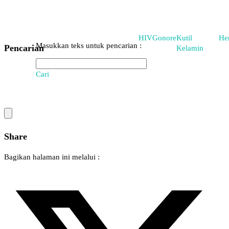
Daftar Penyakit Menular Seksual yang Wajib Skrining Sebelum Menikah
Pencarian
Masukkan teks untuk pencarian :
Home
HIV
Gonore
Our Services
Article
Kutil Kelamin
Herpes
About Us
Sabtu, 28 Mar 2026
Contact Us
Blog
Daftar Penyakit Menular Seksual yang
Privacy Policy
Wajib Skrining Sebelum Menikah
Disclaimer
Blog
Informasi Umum
Daftar Penyakit Menular Seksual yang Wajib Skrining