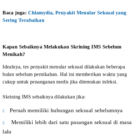
Referensi
World Health Organization.
Sexually Transmitted
Infections
. 2025
CDC.
Sexually Transmitted Infections Treatment
Guidelines
. 2021
CDC.
About Chlamydia
. 2025
WHO.
HIV and AIDS
. 2025