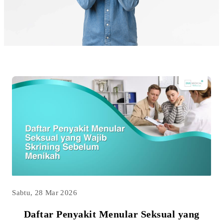
Tes yang umum dilakukan meliputi:
Rapid test HIV
Tes antibodi HIV
Tes antigen-antibodi
Deteksi dini HIV memungkinkan pengobatan dengan
terapi antiretroviral yang dapat membantu penderita
hidup sehat dan mengurangi risiko penularan.