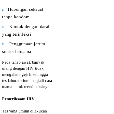
4. Klamidia (Chlamydia)
Klamidia adalah salah satu penyakit menular seksual
paling umum di dunia yang disebabkan oleh bakteri
Chlamydia trachomatis.
Infeksi klamidia seringkali tidak menimbulkan gejala,
terutama pada wanita. Jika tidak diobati, klamidia dapat
menyebabkan komplikasi seperti:
Penyakit radang panggul (PID)
Infertilitas
Kehamilan ektopik
Pada pria, klamidia dapat menyebabkan infeksi pada