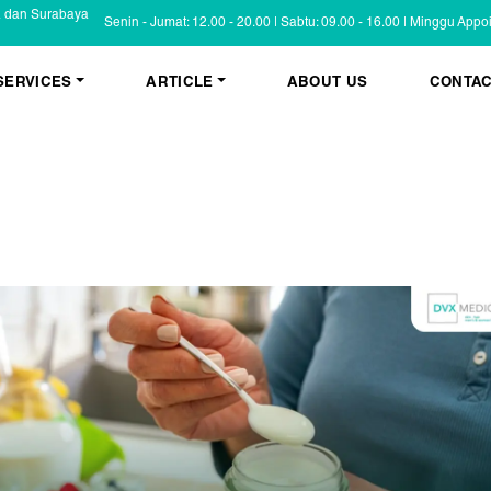
a dan Surabaya
Senin - Jumat: 12.00 - 20.00 | Sabtu: 09.00 - 16.00 | Minggu App
SERVICES
ARTICLE
ABOUT US
CONTAC
KESEHATAN KULIT
BLOG
Psoriasis
FAQ
Eczema
Informasi Umum
Masalah Kulit Lain
Tips dan Trik
Pemeriksaan
Cerita Pasien
PENYAKIT KULIT
Infeksi
Keluhan Kulit
Non Infeksi