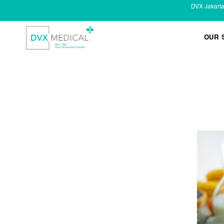
DVX Jakart
OUR 
KESEHATAN KELAMIN
Infeksi Menular (IMS)
Masalah Kelamin Pria
Masalah Kelamin Wanita
LAYANAN LAIN
Infus/ Injeksi
Laser
Kecantikan