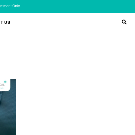
ointment Only
T US