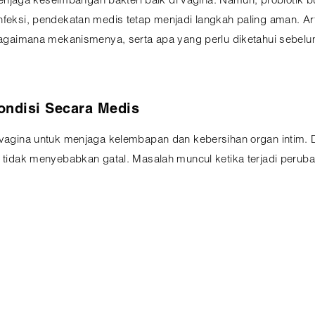
njaga keseimbangan bakteri baik di vagina. Namun, probiotik 
infeksi, pendekatan medis tetap menjadi langkah paling aman. Ar
n, bagaimana mekanismenya, serta apa yang perlu diketahui se
ndisi Secara Medis
i vagina untuk menjaga kelembapan dan kebersihan organ intim. 
n tidak menyebabkan gatal. Masalah muncul ketika terjadi peruba