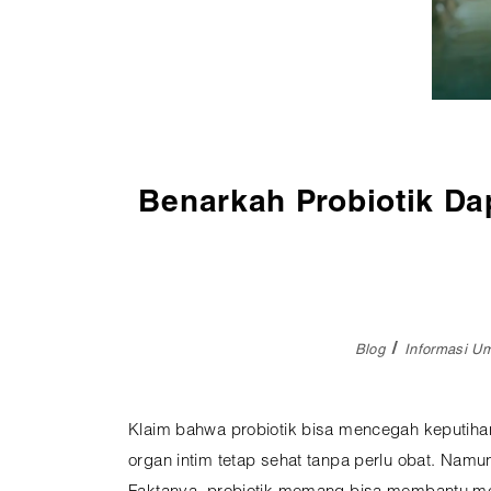
Pembedahan
Vaksinasi
SEMUA LAYANAN
Benarkah Probiotik Da
Blog
Informasi 
Klaim bahwa probiotik bisa mencegah keputihan
organ intim tetap sehat tanpa perlu obat. Namun