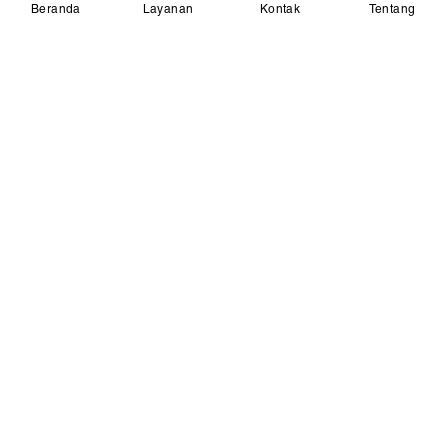
Beranda
Layanan
Kontak
Tentang
Beranda
Layanan Kami
Artikel Kesehatan
Kontak Kami
Join Our Community
Disclaimer
Privacy Policy