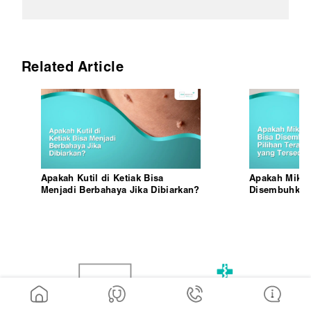
Related Article
Apakah Kutil di Ketiak Bisa
Apakah Mikro
Menjadi Berbahaya Jika Dibiarkan?
Disembuhkan?
Medis yang T