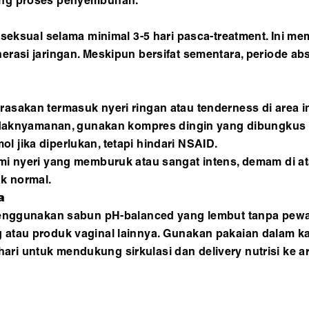
ung proses penyembuhan.
 seksual selama minimal 3-5 hari pasca-treatment. Ini m
asi jaringan. Meskipun bersifat sementara, periode absta
asakan termasuk nyeri ringan atau tenderness di area i
idaknyamanan, gunakan kompres dingin yang dibungkus kai
jika diperlukan, tetapi hindari NSAID.
mi nyeri yang memburuk atau sangat intens, demam di at
k normal.
a
 menggunakan sabun pH-balanced yang lembut tanpa pew
atau produk vaginal lainnya. Gunakan pakaian dalam ka
r hari untuk mendukung sirkulasi dan delivery nutrisi ke a