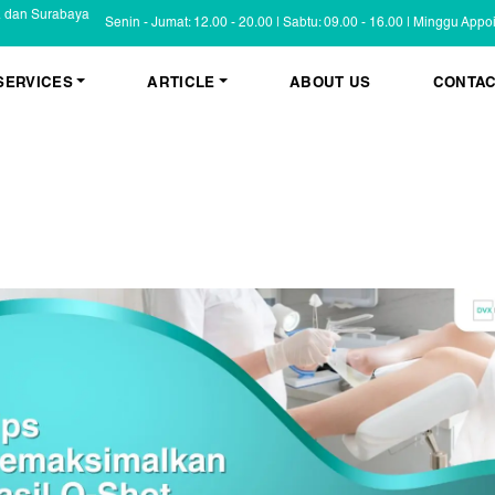
a dan Surabaya
Senin - Jumat: 12.00 - 20.00 | Sabtu: 09.00 - 16.00 | Minggu App
SERVICES
ARTICLE
ABOUT US
CONTAC
KESEHATAN KULIT
BLOG
Psoriasis
FAQ
Eczema
Informasi Umum
Masalah Kulit Lain
Tips dan Trik
Pemeriksaan
Cerita Pasien
PENYAKIT KULIT
Infeksi
Keluhan Kulit
Non Infeksi