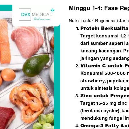
Minggu 1-4: Fase Reg
Nutrisi untuk Regenerasi Jari
Protein Berkualita
Target konsumsi 1.2-
dari sumber seperti a
kacang-kacangan. Pro
jaringan yang sedan
Vitamin C untuk P
Konsumsi 500-1000 mg 
strawberry, paprika m
untuk sintesis kola
Zinc untuk Penye
Target 15-25 mg zinc 
(terutama oyster), k
mendukung fungsi im
Omega-3 Fatty Ac