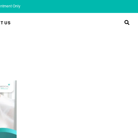
ointment Only
T US