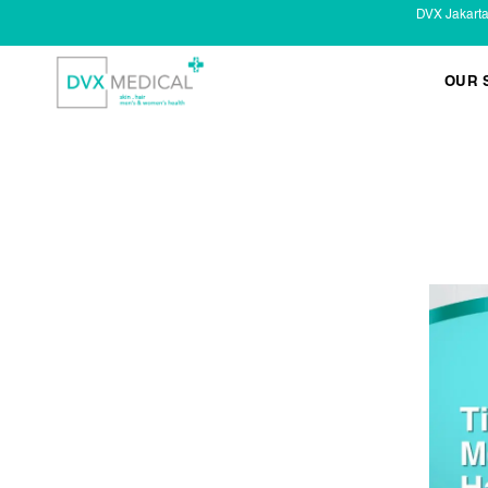
DVX Jakart
OUR 
KESEHATAN KELAMIN
Infeksi Menular (IMS)
Masalah Kelamin Pria
Masalah Kelamin Wanita
LAYANAN LAIN
Infus/ Injeksi
Laser
Kecantikan