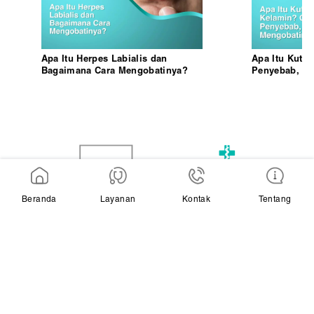
Apa Itu Herpes Labialis dan
Apa Itu Kutil
Bagaimana Cara Mengobatinya?
Penyebab, da
Beranda
Layanan
Kontak
Tentang
Beranda
Layanan Kami