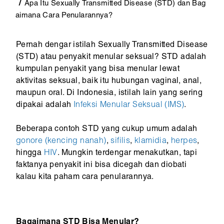
Apa Itu Sexually Transmitted Disease (STD) dan Bag
aimana Cara Penularannya?
Pernah dengar istilah Sexually Transmitted Disease
(STD) atau penyakit menular seksual? STD adalah
kumpulan penyakit yang bisa menular lewat
aktivitas seksual, baik itu hubungan vaginal, anal,
maupun oral. Di Indonesia, istilah lain yang sering
dipakai adalah
Infeksi Menular Seksual (IMS)
.
Beberapa contoh STD yang cukup umum adalah
gonore (kencing nanah)
,
sifilis
,
klamidia
,
herpes
,
hingga
HIV
. Mungkin terdengar menakutkan, tapi
faktanya penyakit ini bisa dicegah dan diobati
kalau kita paham cara penularannya.
Bagaimana STD Bisa Menular?