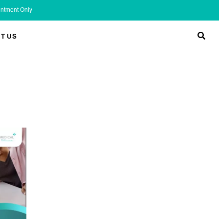
ointment Only
T US