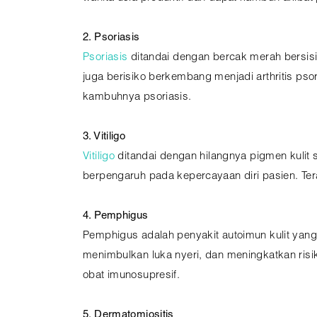
2. Psoriasis
Psoriasis
ditandai dengan bercak merah bersisik 
juga berisiko berkembang menjadi arthritis pso
kambuhnya psoriasis.
3. Vitiligo
Vitiligo
ditandai dengan hilangnya pigmen kulit s
berpengaruh pada kepercayaan diri pasien. Terapi
4. Pemphigus
Pemphigus adalah penyakit autoimun kulit yang
menimbulkan luka nyeri, dan meningkatkan risi
obat imunosupresif.
5. Dermatomiositis