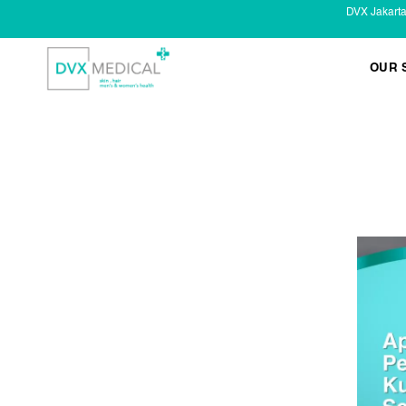
DVX Jakart
OUR 
KESEHATAN KELAMIN
Infeksi Menular (IMS)
Masalah Kelamin Pria
Masalah Kelamin Wanita
LAYANAN LAIN
Infus/ Injeksi
Laser
Kecantikan