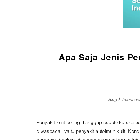
Pembedahan
Vaksinasi
SEMUA LAYANAN
Apa Saja Jenis Pen
Blog
Informa
Penyakit kulit sering dianggap sepele karena ba
diwaspadai, yaitu penyakit autoimun kulit. Kondi