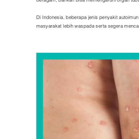
beragam, bahkan bisa memengaruhi organ tubuh
Di Indonesia, beberapa jenis penyakit autoimun
masyarakat lebih waspada serta segera mencar