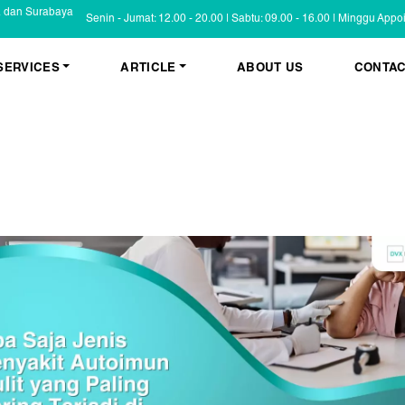
a dan Surabaya
Senin - Jumat: 12.00 - 20.00 | Sabtu: 09.00 - 16.00 | Minggu App
SERVICES
ARTICLE
ABOUT US
CONTAC
KESEHATAN KULIT
BLOG
Psoriasis
FAQ
Eczema
Informasi Umum
Masalah Kulit Lain
Tips dan Trik
Pemeriksaan
Cerita Pasien
PENYAKIT KULIT
Infeksi
Keluhan Kulit
Non Infeksi