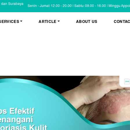
a dan Surabaya
Senin - Jumat: 12.00 - 20.00 | Sabtu: 09.00 - 16.00 | Minggu App
SERVICES
ARTICLE
ABOUT US
CONTAC
KESEHATAN KULIT
BLOG
Psoriasis
FAQ
Eczema
Informasi Umum
Masalah Kulit Lain
Tips dan Trik
Pemeriksaan
Cerita Pasien
PENYAKIT KULIT
Infeksi
Keluhan Kulit
Non Infeksi