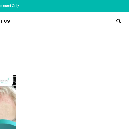
ointment Only
T US