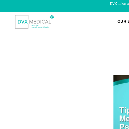
DVX Jakart
OUR 
KESEHATAN KELAMIN
Infeksi Menular (IMS)
Masalah Kelamin Pria
Masalah Kelamin Wanita
LAYANAN LAIN
Infus/ Injeksi
Laser
Kecantikan