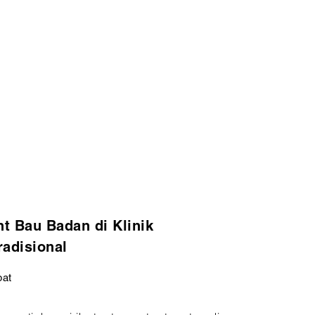
t Bau Badan di Klinik
radisional
pat