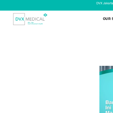
DVX Jakart
OUR 
KESEHATAN KELAMIN
Infeksi Menular (IMS)
Masalah Kelamin Pria
Masalah Kelamin Wanita
LAYANAN LAIN
Infus/ Injeksi
Laser
Kecantikan