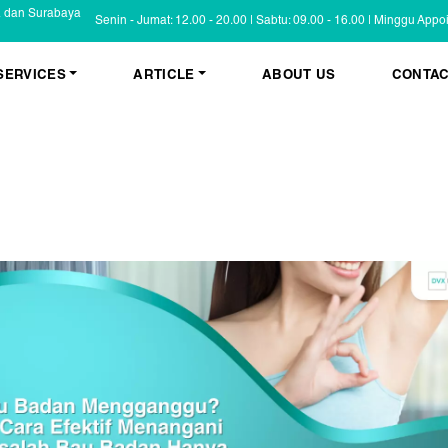
a dan Surabaya
Senin - Jumat: 12.00 - 20.00 | Sabtu: 09.00 - 16.00 | Minggu App
SERVICES
ARTICLE
ABOUT US
CONTAC
KESEHATAN KULIT
BLOG
Psoriasis
FAQ
Eczema
Informasi Umum
Masalah Kulit Lain
Tips dan Trik
Pemeriksaan
Cerita Pasien
PENYAKIT KULIT
Infeksi
Keluhan Kulit
Non Infeksi