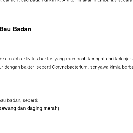
 treatment bau badan di klinik. Artikel ini akan membahas seca
 Bau Badan
n oleh aktivitas bakteri yang memecah keringat dari kelenjar ap
r dengan bakteri seperti Corynebacterium, senyawa kimia berba
au badan, seperti:
i bawang dan daging merah)