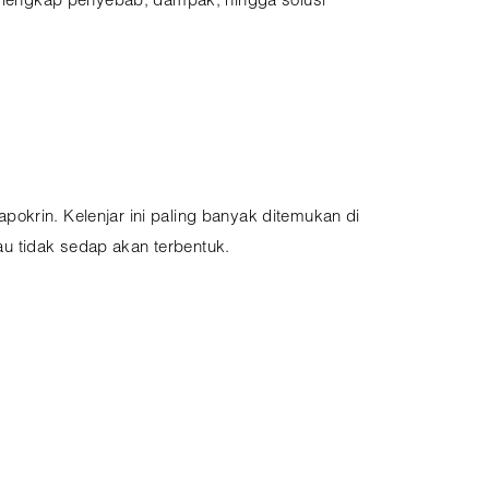
ra lengkap penyebab, dampak, hingga solusi
okrin. Kelenjar ini paling banyak ditemukan di
u tidak sedap akan terbentuk.