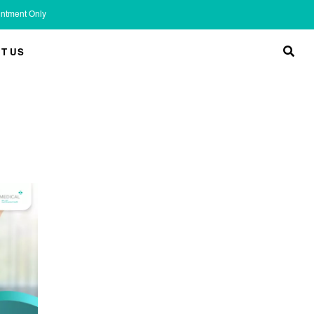
ointment Only
T US