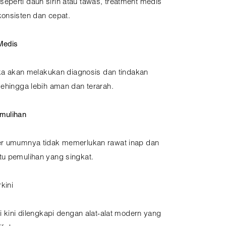
eperti daun sirih atau tawas, treatment medis
konsisten dan cepat.
Medis
tika akan melakukan diagnosis dan tindakan
sehingga lebih aman dan terarah.
mulihan
ser umumnya tidak memerlukan rawat inap dan
tu pemulihan yang singkat.
kini
i kini dilengkapi dengan alat-alat modern yang