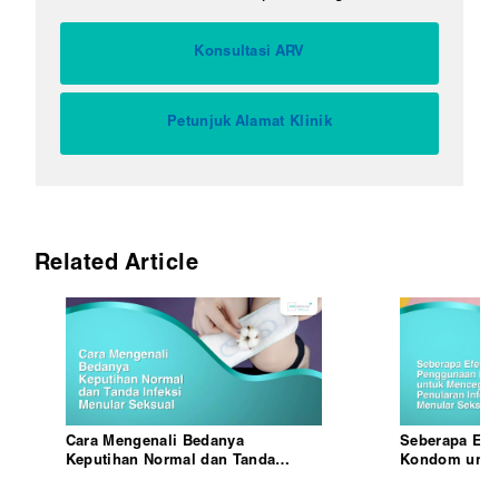
Konsultasi ARV
Petunjuk Alamat Klinik
Related Article
Cara Mengenali Bedanya
Seberapa Efe
Keputihan Normal dan Tanda
Kondom untu
Infeksi Menular Seksual
Penularan Inf