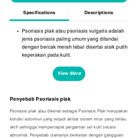
Specifications
Descriptions
Psoriasis plak atau psoriasis vulgaris adalah
jenis psoriasis paling umum yang ditandai
dengan bercak merah tebal disertai sisik putih
keperakan pada kulit.
Kondisi ini sering muncul di siku, lutut, kulit
kepala, dan punggung.
Psoriasis plak terjadi akibat gangguan sistem
imun yang mempercepat regenerasi sel kulit.
Penyebab Psoriasis plak
Psoriasis plak atau dikenal sebagai Psoriasis Plak merupakan
kondisi autoimun yang terjadi akibat sistem imun yang terlalu
aktif sehingga mempercepat pergantian sel kulit secara
abnormal. Penyebab utamanya berkaitan dengan gangguan