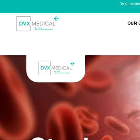
DVX Jakart
OUR 
KESEHATAN KELAMIN
Infeksi Menular (IMS)
Masalah Kelamin Pria
Masalah Kelamin Wanita
LAYANAN LAIN
Infus/ Injeksi
Laser
Kecantikan