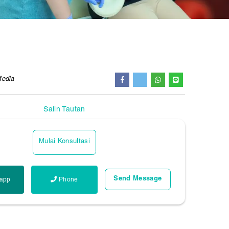
Media
Salin Tautan
Mulai Konsultasi
app
Phone