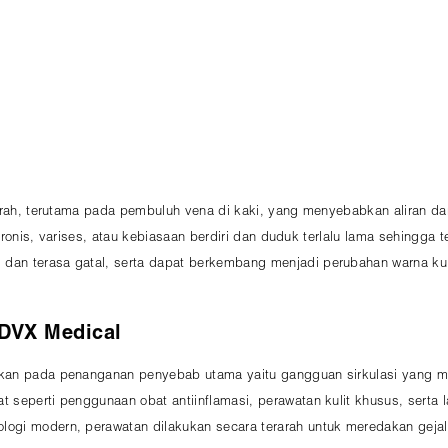
darah, terutama pada pembuluh vena di kaki, yang menyebabkan aliran da
na kronis, varises, atau kebiasaan berdiri dan duduk terlalu lama sehing
an terasa gatal, serta dapat berkembang menjadi perubahan warna kulit 
 DVX Medical
skan pada penanganan penyebab utama yaitu gangguan sirkulasi yang m
t seperti penggunaan obat antiinflamasi, perawatan kulit khusus, sert
ogi modern, perawatan dilakukan secara terarah untuk meredakan gejala,