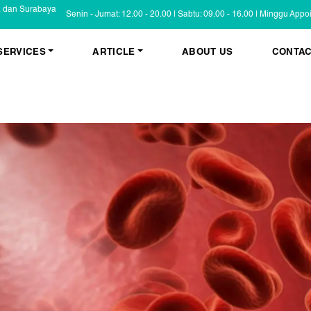
a dan Surabaya
Senin - Jumat: 12.00 - 20.00 | Sabtu: 09.00 - 16.00 | Minggu App
SERVICES
ARTICLE
ABOUT US
CONTAC
KESEHATAN KULIT
BLOG
Psoriasis
FAQ
Eczema
Informasi Umum
Masalah Kulit Lain
Tips dan Trik
Pemeriksaan
Cerita Pasien
PENYAKIT KULIT
Infeksi
Keluhan Kulit
Non Infeksi