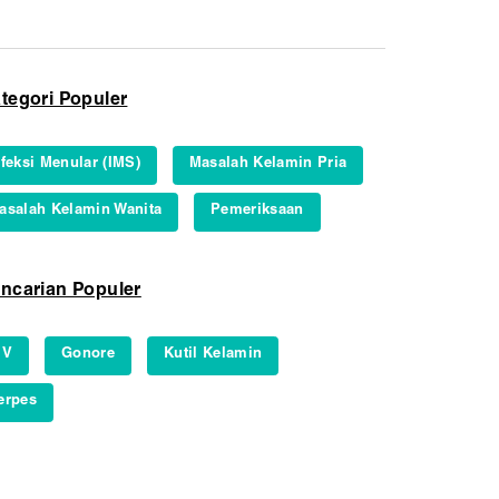
tegori Populer
nfeksi Menular (IMS)
Masalah Kelamin Pria
asalah Kelamin Wanita
Pemeriksaan
ncarian Populer
IV
Gonore
Kutil Kelamin
erpes