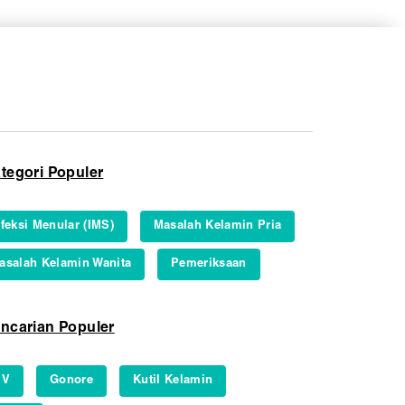
tegori Populer
nfeksi Menular (IMS)
Masalah Kelamin Pria
asalah Kelamin Wanita
Pemeriksaan
ncarian Populer
IV
Gonore
Kutil Kelamin