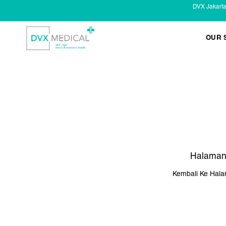
DVX Jakart
OUR 
KESEHATAN KELAMIN
Infeksi Menular (IMS)
Masalah Kelamin Pria
Masalah Kelamin Wanita
Halaman
Kembali Ke Hal
LAYANAN LAIN
Infus/ Injeksi
Laser
Kecantikan