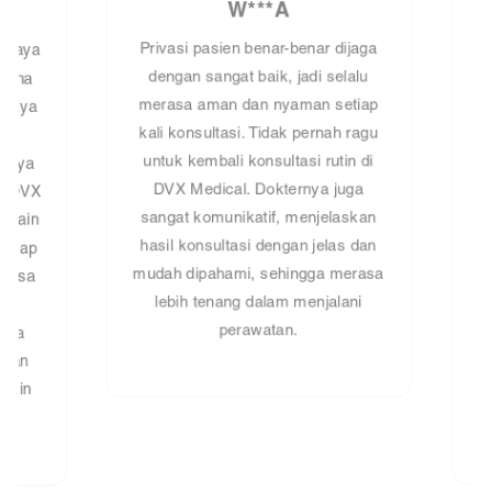
W***A
Privasi pasien benar-benar dijaga
saya
Sej
dengan sangat baik, jadi selalu
ena
la
merasa aman dan nyaman setiap
saya
ker
kali konsultasi. Tidak pernah ragu
aya
pr
untuk kembali konsultasi rutin di
 DVX
nya
DVX Medical. Dokternya juga
lain
Med
sangat komunikatif, menjelaskan
tiap
itu
hasil konsultasi dengan jelas dan
asa
ha
mudah dipahami, sehingga merasa
h
lebih tenang dalam menjalani
sa
d
perawatan.
an
m
kin
le