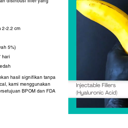
distribusi filler yang
a 2-2.2 cm
awah 5%)
 hari
bedah
kan hasil signifikan tanpa
ical, kami menggunakan
ersetujuan BPOM dan FDA