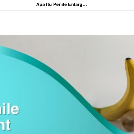
Apa Itu Penile Enlargement Treatment? Begini Prosedur dan Keamanannya