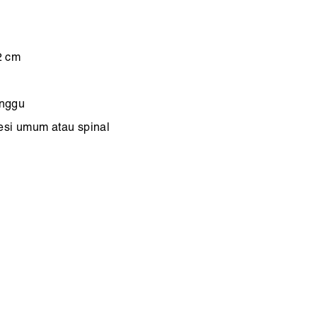
2 cm
inggu
esi umum atau spinal